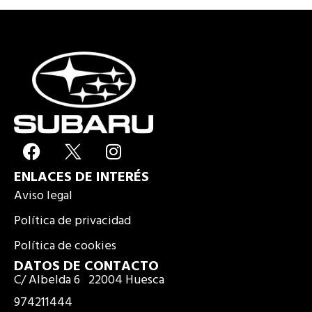
F
I
a
n
ENLACES DE INTERÉS
c
s
e
t
Aviso legal
b
a
Política de privacidad
o
g
Política de cookies
o
r
k
a
DATOS DE CONTACTO
C/ Albelda 6 22004 Huesca
m
974211444