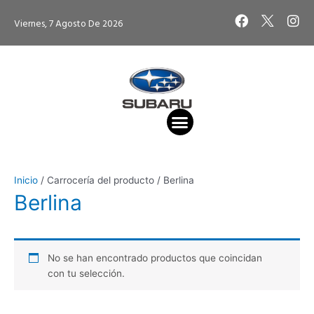
Ir
F
I
Viernes, 7 Agosto De 2026
al
a
n
contenido
c
s
e
t
b
a
o
g
o
r
k
a
m
VEHÍCULO DE OCASIÓN
VEHÍCULO NUEVO
CITA TALLER
Inicio
/ Carrocería del producto / Berlina
Berlina
No se han encontrado productos que coincidan
con tu selección.