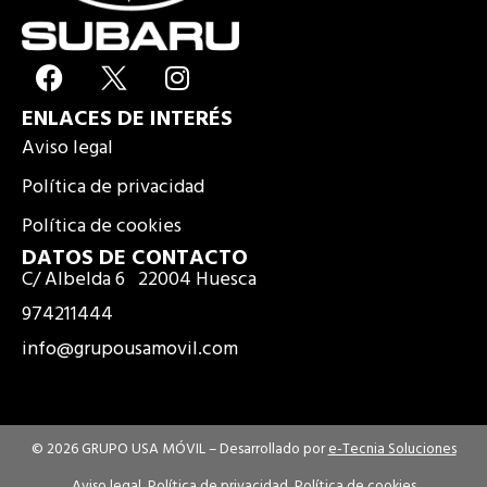
F
I
a
n
ENLACES DE INTERÉS
c
s
e
t
Aviso legal
b
a
Política de privacidad
o
g
Política de cookies
o
r
k
a
DATOS DE CONTACTO
C/ Albelda 6 22004 Huesca
m
974211444
info@grupousamovil.com
© 2026 GRUPO USA MÓVIL –
Desarrollado por
e-Tecnia Soluciones
Aviso legal
Política de privacidad
Política de cookies