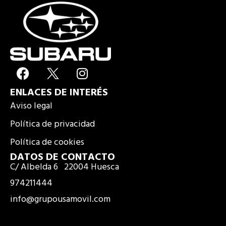
F
I
a
n
ENLACES DE INTERÉS
c
s
e
t
Aviso legal
b
a
Política de privacidad
o
g
Política de cookies
o
r
k
a
DATOS DE CONTACTO
C/ Albelda 6 22004 Huesca
m
974211444
info@grupousamovil.com