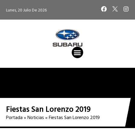
Ir
F
I
Lunes, 20 Julio De 2026
al
a
n
contenido
c
s
e
t
b
a
o
g
o
r
k
a
m
VEHÍCULO DE OCASIÓN
VEHÍCULO NUEVO
CITA TALLER
Fiestas San Lorenzo 2019
Portada
»
Noticias
»
Fiestas San Lorenzo 2019