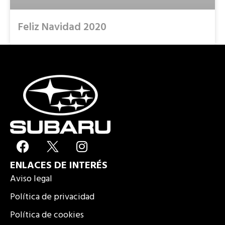
Feliz Navidad 2020
F
I
a
n
ENLACES DE INTERÉS
c
s
e
t
Aviso legal
b
a
Política de privacidad
o
g
Política de cookies
o
r