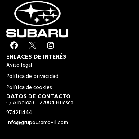
F
I
a
n
ENLACES DE INTERÉS
c
s
e
t
Aviso legal
b
a
Política de privacidad
o
g
Política de cookies
o
r
k
a
DATOS DE CONTACTO
C/ Albelda 6 22004 Huesca
m
974211444
info@grupousamovil.com