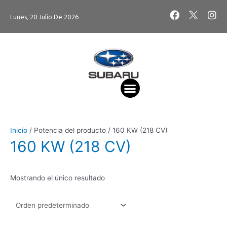
Ir
F
I
Lunes, 20 Julio De 2026
al
a
n
contenido
c
s
e
t
b
a
o
g
o
r
k
a
m
VEHÍCULO DE OCASIÓN
VEHÍCULO NUEVO
CITA TALLER
Inicio
/ Potencia del producto / 160 KW (218 CV)
160 KW (218 CV)
Mostrando el único resultado