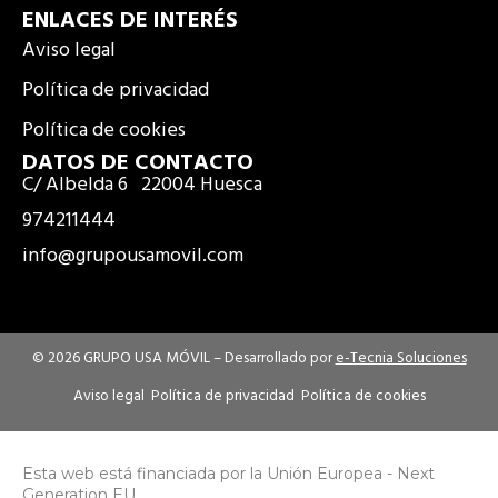
ENLACES DE INTERÉS
c
s
e
t
Aviso legal
b
a
Política de privacidad
o
g
Política de cookies
o
r
k
a
DATOS DE CONTACTO
C/ Albelda 6 22004 Huesca
m
974211444
info@grupousamovil.com
© 2026 GRUPO USA MÓVIL –
Desarrollado por
e-Tecnia Soluciones
Aviso legal
Política de privacidad
Política de cookies
Esta web está financiada por la Unión Europea - Next
Generation EU