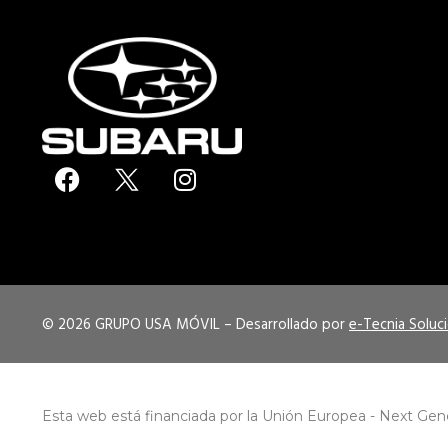
F
I
a
n
c
s
e
t
b
a
o
g
o
r
© 2026 GRUPO USA MÓVIL –
Desarrollado por
e-Tecnia Soluc
k
a
m
Esta web está financiada por la Unión Europea - Next Gen