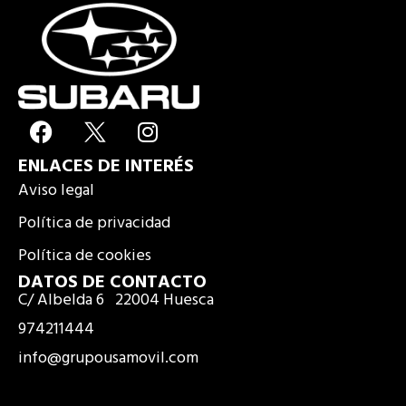
F
I
a
n
ENLACES DE INTERÉS
c
s
e
t
Aviso legal
b
a
Política de privacidad
o
g
Política de cookies
o
r
k
a
DATOS DE CONTACTO
C/ Albelda 6 22004 Huesca
m
974211444
info@grupousamovil.com