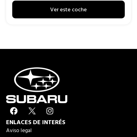
Ver este coche
F
I
a
n
ENLACES DE INTERÉS
c
s
e
t
Aviso legal