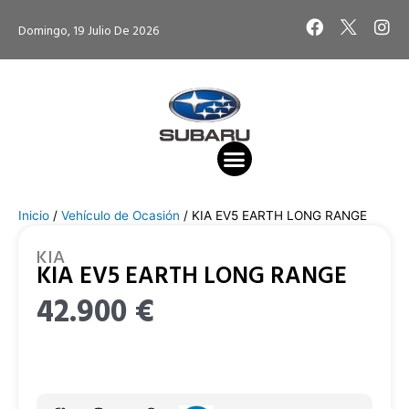
Ir
F
I
Domingo, 19 Julio De 2026
al
a
n
contenido
c
s
e
t
b
a
o
g
o
r
k
a
m
VEHÍCULO DE OCASIÓN
VEHÍCULO NUEVO
CITA TALLER
Inicio
/
Vehículo de Ocasión
/ KIA EV5 EARTH LONG RANGE
KIA
KIA EV5 EARTH LONG RANGE
42.900
€