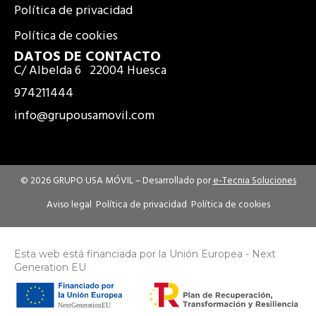
b
a
Política de privacidad
o
g
Política de cookies
o
r
k
a
DATOS DE CONTACTO
C/ Albelda 6 22004 Huesca
m
974211444
info@grupousamovil.com
© 2026 GRUPO USA MÓVIL –
Desarrollado por
e-Tecnia Soluciones
Aviso legal
Política de privacidad
Política de cookies
Esta web está financiada por la Unión Europea - Next
Generation EU