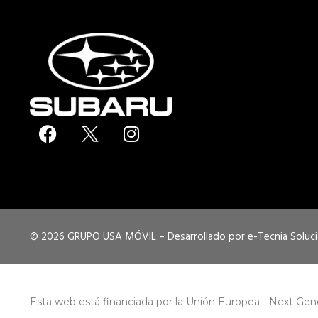
F
I
a
n
c
s
e
t
b
a
o
g
o
r
© 2026 GRUPO USA MÓVIL –
Desarrollado por
e-Tecnia Soluc
k
a
m
Esta web está financiada por la Unión Europea - Next Gen