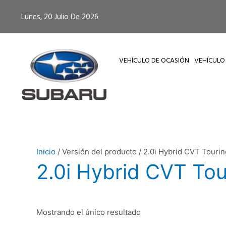
Ir
Lunes, 20 Julio De 2026
al
contenido
VEHÍCULO DE OCASIÓN
VEHÍCULO
Inicio
/ Versión del producto / 2.0i Hybrid CVT Tourin
2.0i Hybrid CVT Tou
Este
Mostrando el único resultado
producto